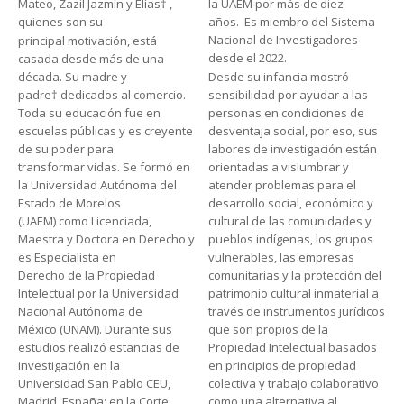
Mateo, Zazil Jazmín y Elías†
,
la UAEM por más de diez
quienes son su
años.
Es miembro del Sistema
Nacional de Investigadores
principal motivación, está
desde el 2022.
casada desde más de una
década. Su madre y
Desde su infancia mostró
padre† dedicados al comercio.
sensibilidad por ayudar a las
Toda su educación fue en
personas en condiciones de
escuelas públicas y es creyente
desventaja social, por eso, sus
de su poder para
labores de investigación están
transformar vidas. Se formó en
orientadas a vislumbrar y
la Universidad Autónoma del
atender problemas para el
Estado de Morelos
desarrollo social, económico y
(UAEM) como Licenciada,
cultural de las comunidades y
Maestra y Doctora en Derecho y
pueblos indígenas, los grupos
es Especialista en
vulnerables, las empresas
Derecho de la Propiedad
comunitarias y la protección del
Intelectual por la Universidad
patrimonio cultural inmaterial a
Nacional Autónoma de
través de instrumentos jurídicos
México (UNAM). Durante sus
que son propios de la
estudios realizó estancias de
Propiedad Intelectual basados
investigación en la
en principios de propiedad
Universidad San Pablo CEU,
colectiva y trabajo colaborativo
Madrid, España; en la Corte
como una alternativa al