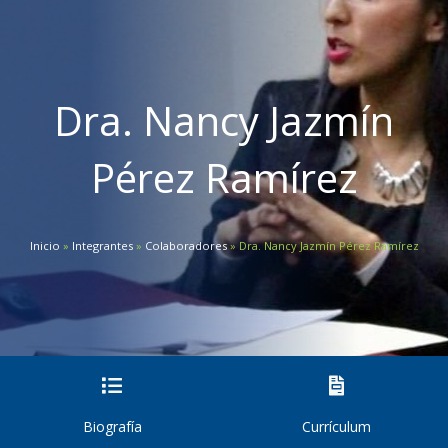
Dra. Nancy Jazmín
Pérez Ramírez
Inicio
»
Integrantes
»
Colaboradores
»
Dra. Nancy Jazmín Pérez Ramírez
Biografía
Currículum