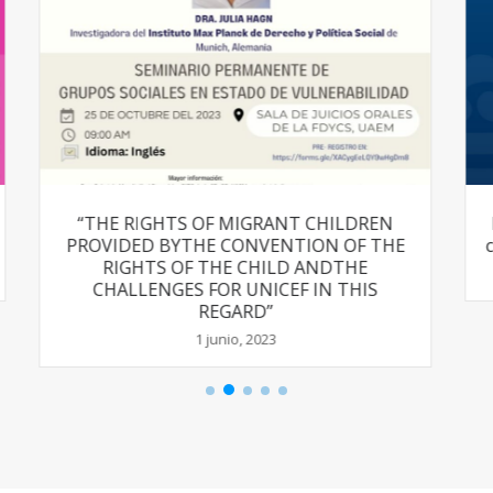
REN
Libro Derechos sociales de los migrantes
 THE
centroamericanos en México. -en proceso-
9 noviembre, 2021
S