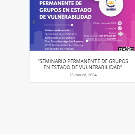
 DE GRUPOS
“THE RIGHTS OF MIGRANT CHILD
BILIDAD”
PROVIDED BYTHE CONVENTION OF
RIGHTS OF THE CHILD ANDTHE
CHALLENGES FOR UNICEF IN THI
REGARD”
1 junio, 2023