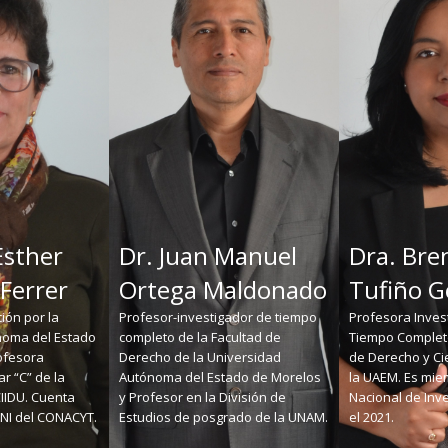
Esther
Dr. Juan Manuel
Dra. Bre
 Ferrer
Ortega Maldonado
Tufiño 
ión por la
Profesor-investigador de tiempo
Profesora Inves
noma del Estado
completo de la Facultad de
Tiempo Completo
ofesora
Derecho de la Universidad
de Derecho y Ci
ar “C” de la
Autónoma del Estado de Morelos
la UAEM. Es mie
CIIDU. Cuenta
y Profesor en la División de
Nacional de Inv
 SNI del CONACYT.
Estudios de posgrado de la UNAM.
el 2021.