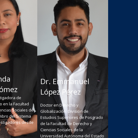
nda
Dr. Emmanuel
Gómez
López Pérez
tigadora de
 en la Facultad
Doctor en Derecho y
encias Sociales de
Globalización. División de
mbro del Sistema
Estudios Superiores de Posgrado
estigadores desde
de la Facultad de Derecho y
Ciencias Sociales de la
Universidad Autónoma del Estado