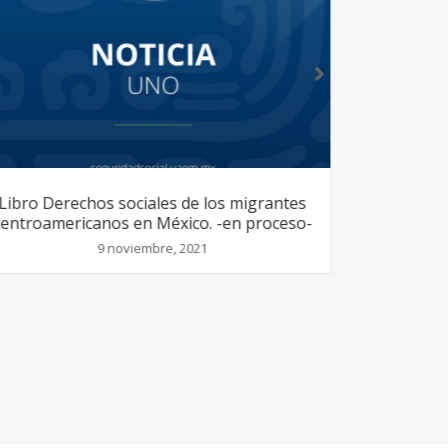
XIII Coloquio Derechos sociales de los
SE
migrantes
7 mayo, 2021