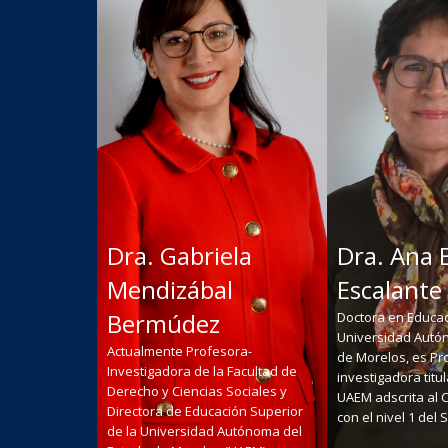
Dra. Gabriela
Dra. Ana 
Mendizábal
Escalante
Bermúdez
Doctora en Educac
Universidad Autó
Actualmente Profesora-
de Morelos, es Pr
Investigadora de la Facultad de
investigadora titul
Derecho y Ciencias Sociales y
UAEM adscrita al 
Directora de Educación Superior
con el nivel 1 del
de la Universidad Autónoma del